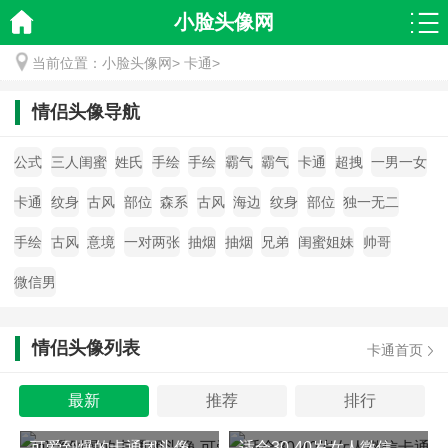
小脸头像网
当前位置：
小脸头像网
>
卡通
>
情侣头像导航
公式
三人闺蜜
姓氏
手绘
手绘
霸气
霸气
卡通
超拽
一男一女
卡通
纹身
古风
部位
森系
古风
海边
纹身
部位
独一无二
手绘
古风
意境
一对两张
抽烟
抽烟
兄弟
闺蜜姐妹
帅哥
微信男
情侣头像列表
卡通首页
最新
推荐
排行
可爱到爆的卡通团头像 可爱卡通群头像一系列
适合30-40岁女人微信卡通头像图片